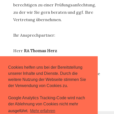
berechtigen zu einer Prüfungsanfechtung,
zu der wir Sie gern beraten und ggf. Ihre
Vertretung übernehmen.
Ihr Ansprechpartner:
Herr
RA Thomas Herz
Alle weitergehenden Informationen finden
Cookies helfen uns bei der Bereitstellung
Sie auf
www.bildungsrecht.pro
. Besuchen Sie
unserer Inhalte und Dienste. Durch die
weitere Nutzung der Webseite stimmen Sie
uns dort!
der Verwendung von Cookies zu.
Google Analytics Tracking-Code wird nach
der Ablehnung von Cookies nicht mehr
Online Kontaktformular
ausgeführt.
Mehr erfahren